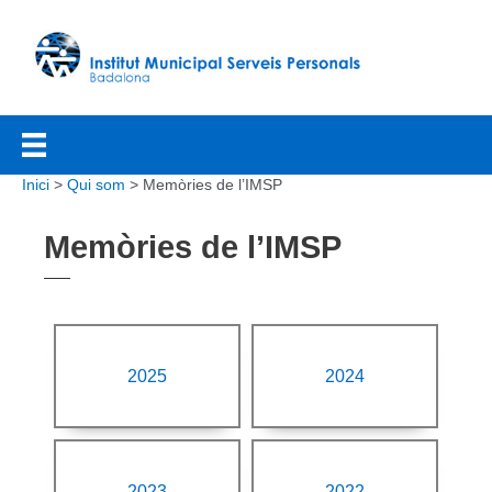
Vés
al
contingut
Inici
Qui som
Memòries de l’IMSP
Memòries de l’IMSP
2025
2024
2023
2022