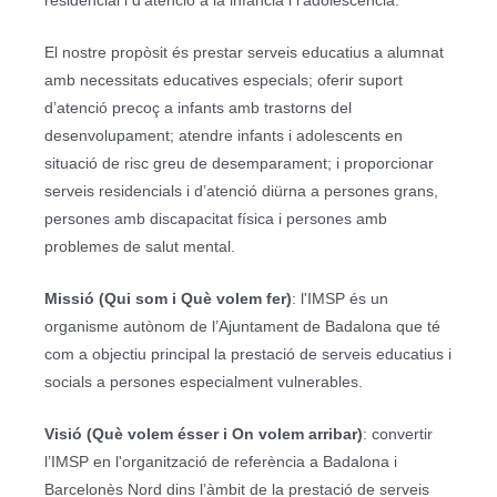
residencial i d’atenció a la infància i l’adolescència.
El nostre propòsit és prestar serveis educatius a alumnat
amb necessitats educatives especials; oferir suport
d’atenció precoç a infants amb trastorns del
desenvolupament; atendre infants i adolescents en
situació de risc greu de desemparament; i proporcionar
serveis residencials i d’atenció diürna a persones grans,
persones amb discapacitat física i persones amb
problemes de salut mental.
Missió (Qui som i Què volem fer)
: l'IMSP és un
organisme autònom de l’Ajuntament de Badalona que té
com a objectiu principal la prestació de serveis educatius i
socials a persones especialment vulnerables.
Visió (Què volem ésser i On volem arribar)
: convertir
l’IMSP en l'organització de referència a Badalona i
Barcelonès Nord dins l’àmbit de la prestació de serveis