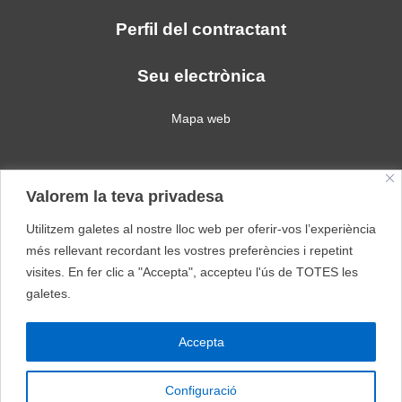
Perfil del contractant
Seu electrònica
Mapa web
Política de privacitat
Valorem la teva privadesa
Política de galetes
Avís legal
Utilitzem galetes al nostre lloc web per oferir-vos l’experiència
més rellevant recordant les vostres preferències i repetint
Escola Llevant
Escola Llevant Webpage
visites. En fer clic a "Accepta", accepteu l'ús de TOTES les
galetes.
Escola Can Barriga
Escola Maregassa
Accepta
Escola Can Barriga
Configuració