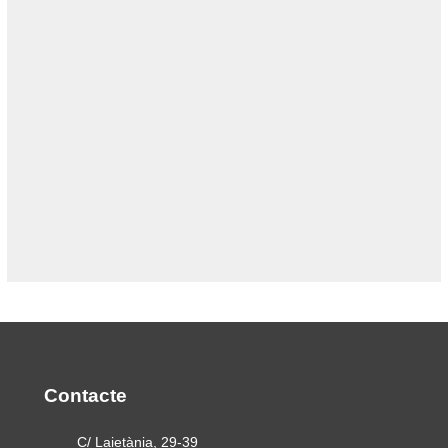
Contacte
C/ Laietània, 29-39