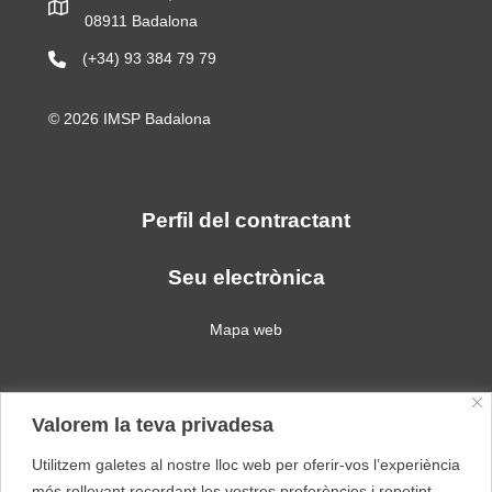
08911 Badalona
(+34) 93 384 79 79
© 2026 IMSP Badalona
Perfil del contractant
Seu electrònica
Mapa web
Política de privacitat
Valorem la teva privadesa
Política de galetes
Avís legal
Utilitzem galetes al nostre lloc web per oferir-vos l’experiència
més rellevant recordant les vostres preferències i repetint