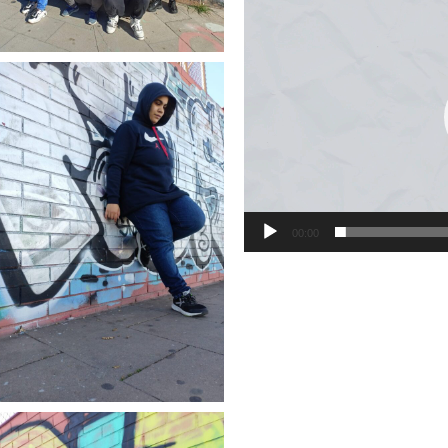
de
vídeo
00:00