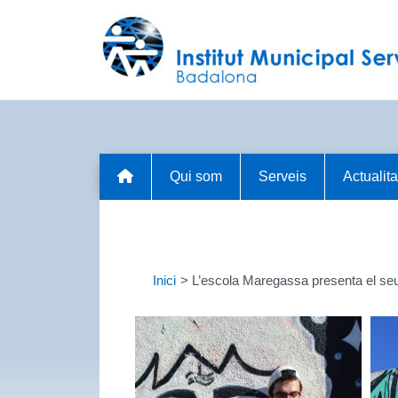
Vés
al
contingut
Qui som
Serveis
Actualita
Inici
L’escola Maregassa presenta el seu