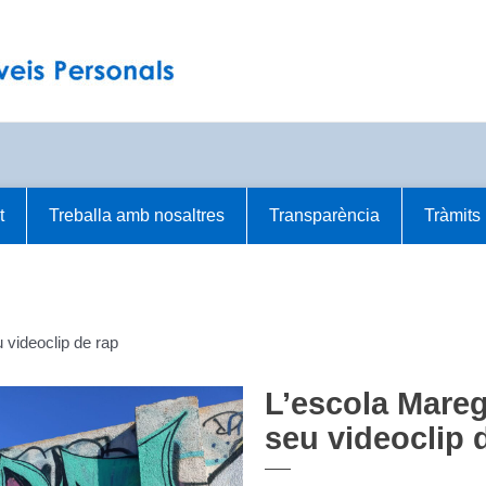
t
Treballa amb nosaltres
Transparència
Tràmits
 videoclip de rap
L’escola Mareg
seu videoclip 