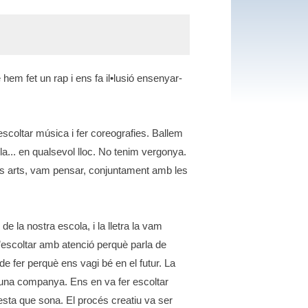
 hem fet un rap i ens fa il•lusió ensenyar-
coltar música i fer coreografies. Ballem
rilla... en qualsevol lloc. No tenim vergonya.
les arts, vam pensar, conjuntament amb les
de la nostra escola, i la lletra la vam
d’escoltar amb atenció perquè parla de
e fer perquè ens vagi bé en el futur. La
 una companya. Ens en va fer escoltar
uesta que sona. El procés creatiu va ser