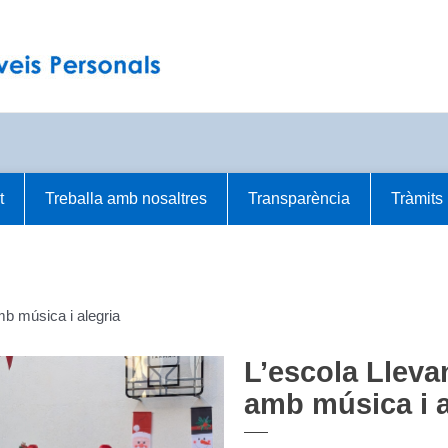
t
Treballa amb nosaltres
Transparència
Tràmits
mb música i alegria
L’escola Lleva
amb música i a