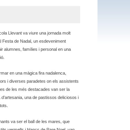
ola Llevant va viure una jornada molt
al Festa de Nadal, un esdeveniment
ir alumnes, famílies i personal en una
ió.
formar en una màgica fira nadalenca,
rs i diverses paradetes on els assistents
unes de les més destacades van ser la
 d’artesania, una de pastissos deliciosos i
tots.
ts va ser el ball de les mares, que
tits vermells i blancs de Pare Noel, van