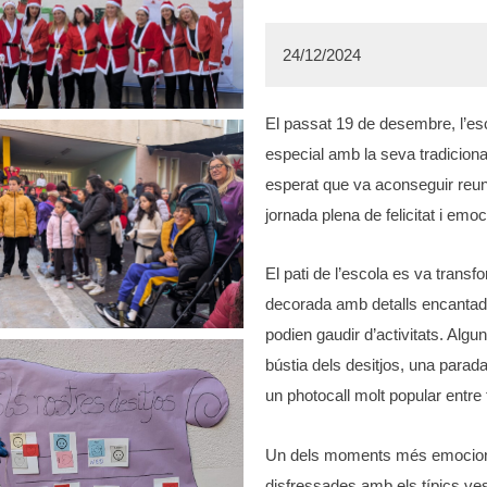
24/12/2024
El passat 19 de desembre, l’esc
especial amb la seva tradicion
esperat que va aconseguir reun
jornada plena de felicitat i emoc
El pati de l’escola es va trans
decorada amb detalls encantado
podien gaudir d’activitats. Alg
bústia dels desitjos, una parada
un photocall molt popular entre 
Un dels moments més emocionan
disfressades amb els típics ves