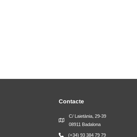
Contacte
C/ Laietània, 29-39
08911 Badalona
(+34) 93 384 79 79