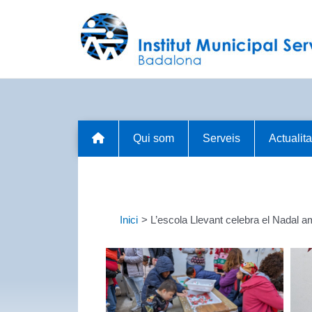
Vés
al
contingut
Qui som
Serveis
Actualita
Inici
L’escola Llevant celebra el Nadal a