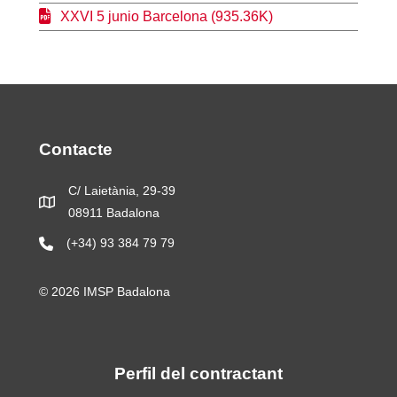
XXVI 5 junio Barcelona (935.36K)
Contacte
C/ Laietània, 29-39
08911 Badalona
(+34) 93 384 79 79
© 2026 IMSP Badalona
Perfil del contractant