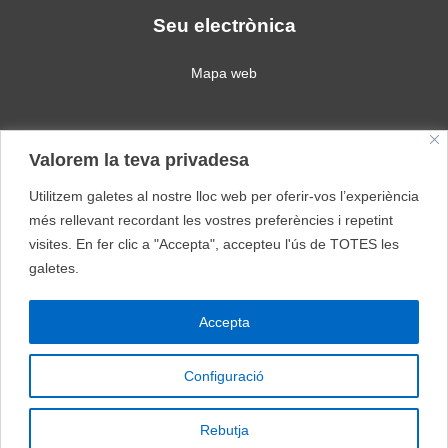
Seu electrònica
Mapa web
Política de privacitat
Valorem la teva privadesa
Política de galetes
Avís legal
Utilitzem galetes al nostre lloc web per oferir-vos l’experiència
més rellevant recordant les vostres preferències i repetint
Escola Llevant
Escola Llevant Webpage
visites. En fer clic a "Accepta", accepteu l'ús de TOTES les
galetes.
Escola Can Barriga
Escola Maregassa
Accepta
Escola Can Barriga
Configuració
ASUEC
Rebutja