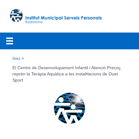
Vés
al
contingut
Inici
El Centre de Desenvolupament Infantil i Atenció Precoç
reprèn la Teràpia Aquàtica a les instal•lacions de Duet
Sport