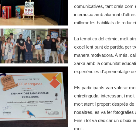
comunicatives, tant orals com es
interacció amb alumnat d’altres
millorar les habilitats de redacc
La temàtica del còmic, molt atra
excel·lent punt de partida per tr
manera motivadora. A més, cal d
xarxa amb la comunitat educativ
experiències d’aprenentatge de
Els participants van valorar mol
entretinguda, interessant i mol
molt atent i proper; després de
nosaltres, es va fer fotografies
Fins i tot va dedicar un dibuix e
molt.