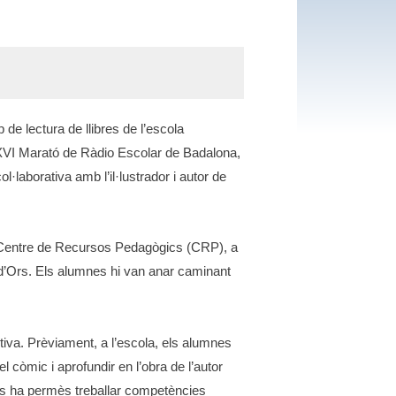
 de lectura de llibres de l’escola
XVI Marató de Ràdio Escolar de Badalona,
l·laborativa amb l’il·lustrador i autor de
al Centre de Recursos Pedagògics (CRP), a
 d’Ors. Els alumnes hi van anar caminant
itiva. Prèviament, a l’escola, els alumnes
l còmic i aprofundir en l’obra de l’autor
ens ha permès treballar competències