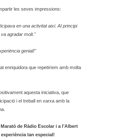
artir les seves impressions:
ipava en una activitat així. Al principi
 va agradar molt."
periència genial!"
tat enriquidora que repetiríem amb molta
sitivament aquesta iniciativa, que
cipació i el treball en xarxa amb la
na.
 Marató de Ràdio Escolar i a l’Albert
experiència tan especial!