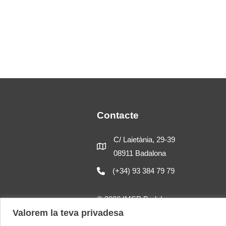
Contacte
C/ Laietània, 29-39
08911 Badalona
(+34) 93 384 79 79
© 2026 IMSP Badalona
Valorem la teva privadesa