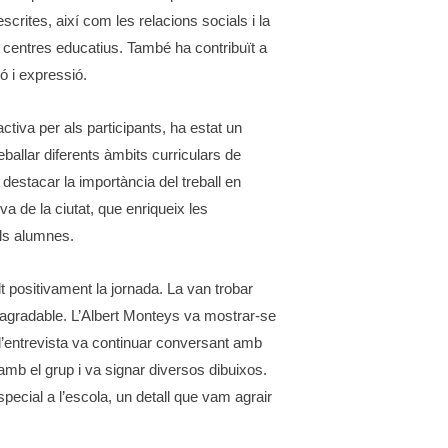
crites, així com les relacions socials i la
 centres educatius. També ha contribuït a
ió i expressió.
ctiva per als participants, ha estat un
eballar diferents àmbits curriculars de
estacar la importància del treball en
a de la ciutat, que enriqueix les
ls alumnes.
t positivament la jornada. La van trobar
t agradable. L’Albert Monteys va mostrar-se
 l’entrevista va continuar conversant amb
 amb el grup i va signar diversos dibuixos.
special a l’escola, un detall que vam agrair