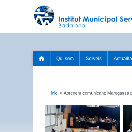
Vés
al
contingut
Qui som
Serveis
Actualita
Inici
Aprenem comunicant; Maregassa par