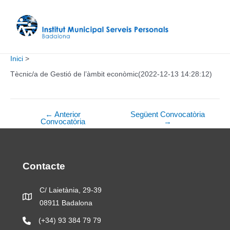
Vés
al
contingut
Inici
Tècnic/a de Gestió de l’àmbit econòmic(2022-12-13 14:28:12)
←
Anterior
Següent Convocatòria
Navegació
Convocatòria
→
d'entrades
Contacte
C/ Laietània, 29-39
08911 Badalona
(+34) 93 384 79 79