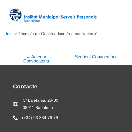
Vés
al
contingut
Inici
Tècnic/a de Gestió adscrit/a a contractació
←
Anterior
Següent Convocatòria
Navegació
Convocatòria
→
d'entrades
Contacte
C/ Laietània, 29-39
08911 Badalona
(+34) 93 384 79 79