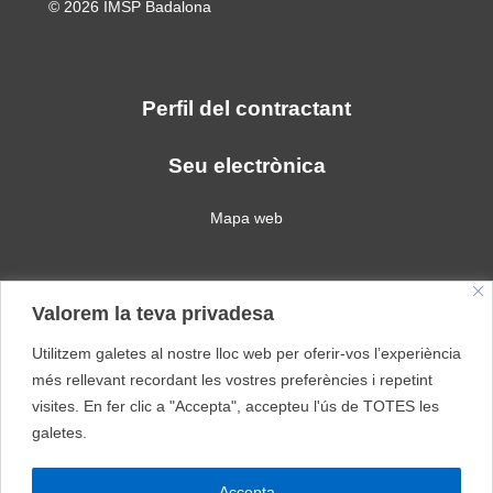
© 2026 IMSP Badalona
Perfil del contractant
Seu electrònica
Mapa web
Política de privacitat
Valorem la teva privadesa
Política de galetes
Avís legal
Utilitzem galetes al nostre lloc web per oferir-vos l’experiència
més rellevant recordant les vostres preferències i repetint
Escola Llevant
Escola Llevant Webpage
visites. En fer clic a "Accepta", accepteu l'ús de TOTES les
galetes.
Escola Can Barriga
Escola Maregassa
Accepta