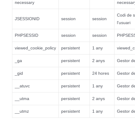
necessary
necessar
Codi de 
JSESSIONID
session
session
l'usuari
PHPSESSID
session
session
PHPSES
viewed_cookie_policy
persistent
1 any
viewed_c
_ga
persistent
2 anys
Gestor de
_gid
persistent
24 hores
Gestor de
__atuvc
persistent
1 any
Gestor de
__utma
persistent
2 anys
Gestor de
__utmz
persistent
1 any
Gestor de