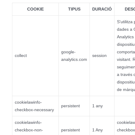
COOKIE
TIPUS
DURACIÓ
DESC
S'utilitza
dades a 
Analytics
dispositiu 
google-
comporta
collect
session
analytics.com
visitant. 
seguiment
a través 
dispositiu
de màrqu
cookielawinfo-
persistent
1 any
checkbox-necessary
cookielawinfo-
cookielaw
checkbox-non-
persistent
1 Any
checkbox