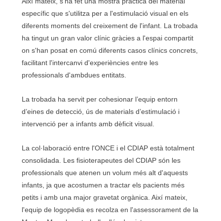
Així mateix, s'ha fet una mostra pràctica del material
específic que s'utilitza per a l'estimulació visual en els
diferents moments del creixement de l'infant. La trobada
ha tingut un gran valor clínic gràcies a l'espai compartit
on s'han posat en comú diferents casos clínics concrets,
facilitant l'intercanvi d'experiències entre les
professionals d'ambdues entitats.
La trobada ha servit per cohesionar l’equip entorn
d’eines de detecció, ús de materials d’estimulació i
intervenció per a infants amb dèficit visual.
La col·laboració entre l'ONCE i el CDIAP està totalment
consolidada. Les fisioterapeutes del CDIAP són les
professionals que atenen un volum més alt d'aquests
infants, ja que acostumen a tractar els pacients més
petits i amb una major gravetat orgànica. Així mateix,
l'equip de logopèdia es recolza en l'assessorament de la