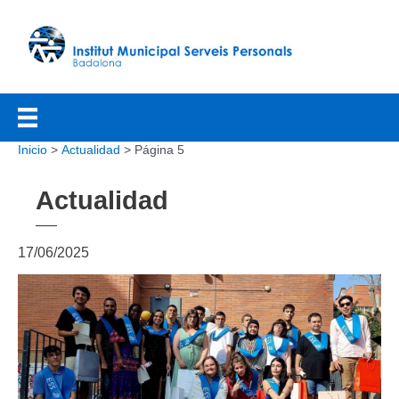
Ir
al
contenido
Inicio
Actualidad
Página 5
Actualidad
17/06/2025