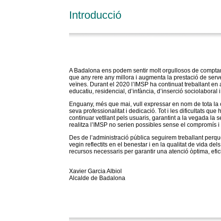
Introducció
A Badalona ens podem sentir molt orgullosos de comptar 
que any rere any millora i augmenta la prestació de serveis
veïnes. Durant el 2020 l’IMSP ha continuat treballant en 
educatiu, residencial, d’infància, d’inserció sociolaboral 
Enguany, més que mai, vull expressar en nom de tota la ci
seva professionalitat i dedicació. Tot i les dificultats q
continuar vetllant pels usuaris, garantint a la vegada la 
realitza l’IMSP no serien possibles sense el compromís i 
Des de l’administració pública seguirem treballant perq
vegin reflectits en el benestar i en la qualitat de vida d
recursos necessaris per garantir una atenció òptima, eficie
Xavier Garcia Albiol
Alcalde de Badalona